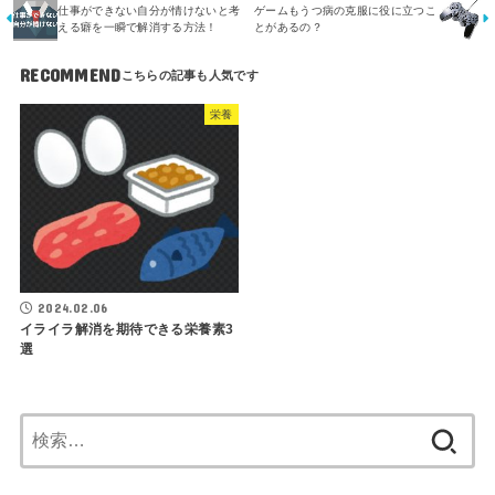
仕事ができない自分が情けないと考
ゲームもうつ病の克服に役に立つこ
える癖を一瞬で解消する方法！
とがあるの？
RECOMMEND
栄養
2024.02.06
イライラ解消を期待できる栄養素3
選
検
索: