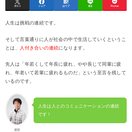
ポスト
シェア
はてブ
送る
Pocket
人生は挑戦の連続です。
そして言葉通りに人が社会の中で生活していくというこ
とは、
人付き合いの連続
になります。
先人は「年若くして年長に疲れ、やや長じて同輩に疲
れ、年老いて若輩に疲れるものだ」という至言を残して
いるのです。
人生は人とのコミュニケーションの連続
です！
渡部