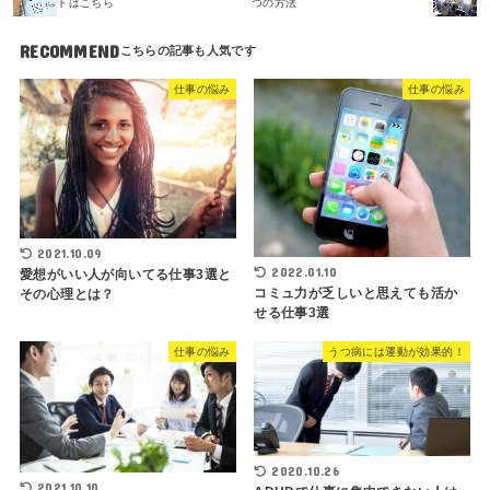
トはこちら
つの方法
RECOMMEND
仕事の悩み
仕事の悩み
2021.10.09
2022.01.10
愛想がいい人が向いてる仕事3選と
コミュ力が乏しいと思えても活か
その心理とは？
せる仕事3選
仕事の悩み
うつ病には運動が効果的！
2020.10.26
2021.10.10