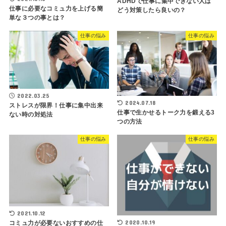
ADHDで仕事に集中できない人は
仕事に必要なコミュ力を上げる簡
どう対策したら良いの？
単な３つの事とは？
仕事の悩み
仕事の悩み
2022.03.25
2024.07.18
ストレスが限界！仕事に集中出来
仕事で生かせるトーク力を鍛える3
ない時の対処法
つの方法
仕事の悩み
仕事の悩み
2021.10.12
2020.10.19
コミュ力が必要ないおすすめの仕